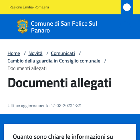
Vai al contenuto
Vai alla navigazione
Vai al footer
Regione Emilia-Romagna
Comune
Comune di San Felice Sul
di San
Panaro
Felice
Sul
Home
/
Novità
/
Comunicati
/
Panaro
Cambio della guardia in Consiglio comunale
/
Documenti allegati
Documenti allegati
Amministrazione
Novità
Ultimo aggiornamento
:
17-08-2023 13:21
Menu selezionato
Servizi
Quanto sono chiare le informazioni su
Vivere