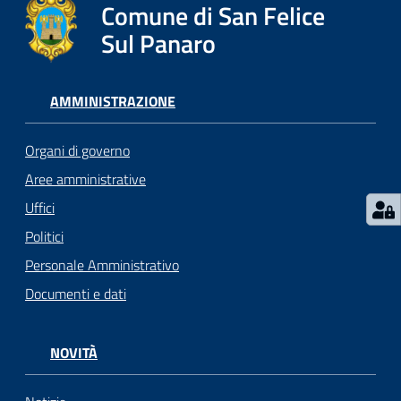
l
Comune di San Felice
i
Sul Panaro
c
i
a
AMMINISTRAZIONE
n
i
Organi di governo
Aree amministrative
C
Uffici
o
n
Politici
s
Personale Amministrativo
i
Documenti e dati
g
l
i
NOVITÀ
o
o