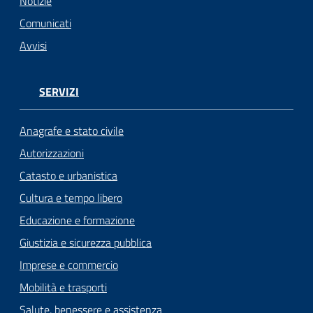
n
Notizie
l
Comunicati
i
Avvisi
n
e
SERVIZI
Sportello
telematico
Anagrafe e stato civile
SUE
Autorizzazioni
Catasto e urbanistica
Tutti
gli
Cultura e tempo libero
argomenti...
Educazione e formazione
Giustizia e sicurezza pubblica
Imprese e commercio
Seguici
Mobilità e trasporti
su
Salute, benessere e assistenza