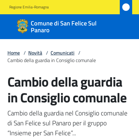
Vai al contenuto
Vai alla navigazione
Vai al footer
Regione Emilia-Romagna
Comune
Comune di San Felice Sul
di San
Panaro
Felice
Sul
Home
/
Novità
/
Comunicati
/
Panaro
Cambio della guardia in Consiglio comunale
Cambio della guardia
Salta al contenuto
Amministrazione
in Consiglio comunale
Novità
Menu selezionato
Cambio della guardia nel Consiglio comunale 
Servizi
di San Felice sul Panaro per il gruppo 
“Insieme per San Felice”...
Vivere