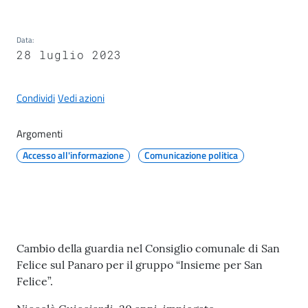
il
Comune
Data
:
28 luglio 2023
Condividi
Vedi azioni
A
p
Argomenti
p
Accesso all'informazione
Comunicazione politica
u
n
t
i
S
Contenuto
a
Cambio della guardia nel Consiglio comunale di San
n
Felice sul Panaro per il gruppo “Insieme per San
f
Felice”.
e