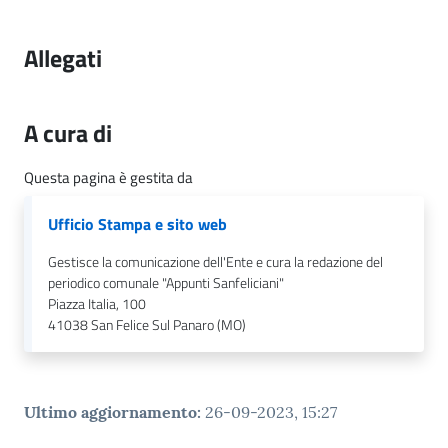
n
l
i
Allegati
n
e
A cura di
Sportello
Questa pagina è gestita da
telematico
SUE
Ufficio Stampa e sito web
Tutti
Gestisce la comunicazione dell'Ente e cura la redazione del
gli
periodico comunale "Appunti Sanfeliciani"
Piazza Italia, 100
argomenti...
41038
San Felice Sul Panaro (MO)
Seguici
Ultimo aggiornamento
:
26-09-2023, 15:27
su