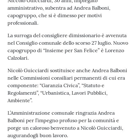
Niccolò Guicciardi, 30 anni, impiegato
l
amministrativo, subentra ad Andrea Balboni,
i
capogruppo, che si è dimesso per motivi
c
professionali.
i
a
La surroga del consigliere dimissionario è avvenuta
n
nel Consiglio comunale dello scorso 27 luglio. Nuovo
i
capogruppo di “Insieme per San Felice” è Lorenzo
Calzolari.
C
Nicolò Guicciardi sostituisce anche Andrea Balboni
o
nelle Commissioni consiliari permanenti di cui era
n
componente: “Garanzia Civica”, “Statuto e
s
Regolamenti”, “Urbanistica, Lavori Pubblici,
i
Ambiente”.
g
l
L’Amministrazione comunale ringrazia Andrea
i
Balboni per l’impegno profuso per la comunità e
o
porge un caloroso benvenuto a Nicolò Guicciardi,
o
augurandogli buon lavoro.