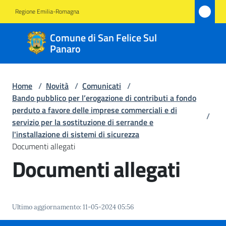
Vai al contenuto
Vai alla navigazione
Vai al footer
Regione Emilia-Romagna
Comune
Comune di San Felice Sul
di San
Panaro
Felice
Sul
Home
/
Novità
/
Comunicati
/
Panaro
Bando pubblico per l’erogazione di contributi a fondo
perduto a favore delle imprese commerciali e di
/
servizio per la sostituzione di serrande e
l'installazione di sistemi di sicurezza
Amministrazione
Documenti allegati
Documenti allegati
Novità
Menu selezionato
Servizi
Ultimo aggiornamento
:
11-05-2024 05:56
Vivere