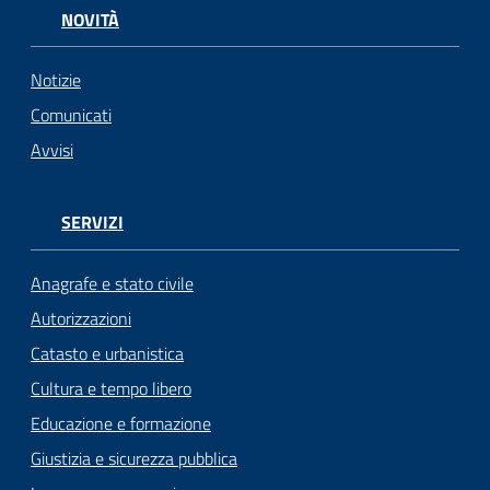
n
NOVITÀ
l
i
n
Notizie
e
Comunicati
Avvisi
Sportello
telematico
SUE
SERVIZI
Tutti
Anagrafe e stato civile
gli
Autorizzazioni
argomenti...
Catasto e urbanistica
Cultura e tempo libero
Educazione e formazione
Seguici
su
Giustizia e sicurezza pubblica