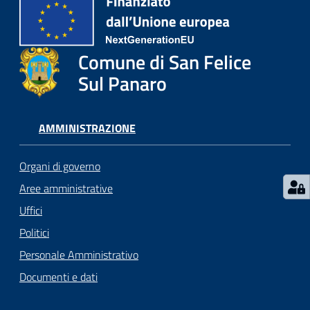
l
i
c
i
Comune di San Felice
a
Sul Panaro
n
i
AMMINISTRAZIONE
C
o
Organi di governo
n
Aree amministrative
s
Uffici
i
g
Politici
l
Personale Amministrativo
i
Documenti e dati
o
o