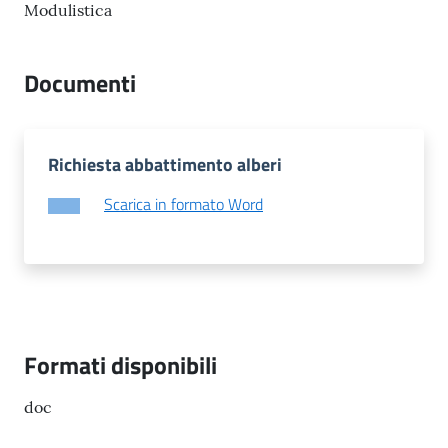
l
Modulistica
i
c
Documenti
i
a
n
i
Richiesta abbattimento alberi
Scarica in formato Word
C
o
n
s
i
g
l
Formati disponibili
i
o
doc
o