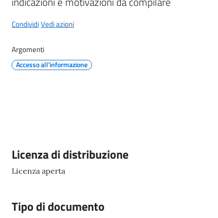
indicazioni e motivazioni da compilare
il
Comune
Condividi
Vedi azioni
Argomenti
Accesso all'informazione
A
p
p
u
n
t
Descrizione
i
Licenza di distribuzione
S
Licenza aperta
a
n
f
Tipo di documento
e