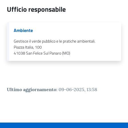
n
l
Ufficio responsabile
i
n
e
Ambiente
Gestisce il verde pubblico e le pratiche ambientali.
Sportello
Piazza Italia, 100
telematico
41038
San Felice Sul Panaro (MO)
SUE
Tutti
gli
argomenti...
Ultimo aggiornamento
:
09-06-2025, 13:58
Seguici
su