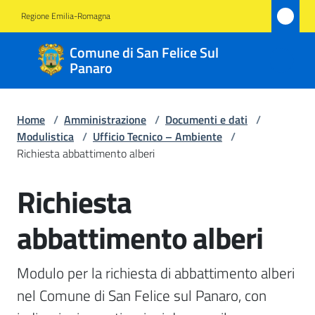
Vai al contenuto
Vai alla navigazione
Vai al footer
Regione Emilia-Romagna
Comune
Comune di San Felice Sul
di San
Panaro
Felice
Sul
Home
/
Amministrazione
/
Documenti e dati
/
Panaro
Modulistica
/
Ufficio Tecnico – Ambiente
/
Richiesta abbattimento alberi
Richiesta
Salta al contenuto
Amministrazione
Menu selezionato
abbattimento alberi
Novità
Modulo per la richiesta di abbattimento alberi 
Servizi
nel Comune di San Felice sul Panaro, con 
Vivere