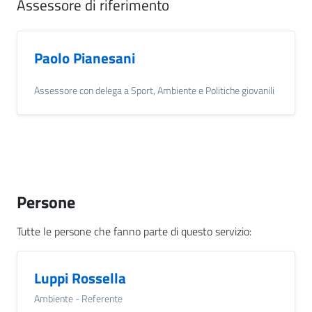
n
Assessore di riferimento
l
i
n
Paolo Pianesani
e
Assessore con delega a Sport, Ambiente e Politiche giovanili
Sportello
telematico
SUE
Tutti
gli
Persone
argomenti...
Tutte le persone che fanno parte di questo servizio
:
Seguici
Luppi Rossella
su
Ambiente - Referente