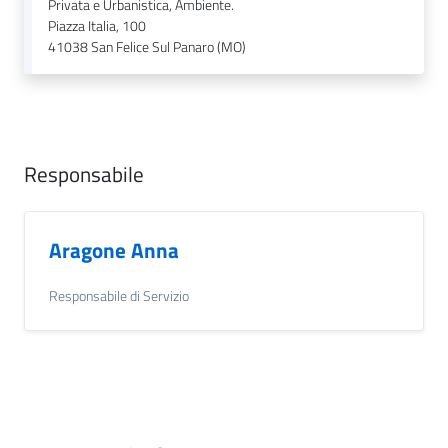
Privata e Urbanistica, Ambiente.
l
Piazza Italia, 100
i
41038
San Felice Sul Panaro (MO)
c
i
a
n
i
Responsabile
C
o
Aragone Anna
n
s
Responsabile di Servizio
i
g
l
i
o
o