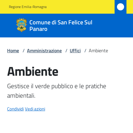
Vai al contenuto
Vai alla navigazione
Vai al footer
Regione Emilia-Romagna
Comune
Comune di San Felice Sul
di San
Panaro
Felice
Sul
Home
/
Amministrazione
/
Uffici
/
Ambiente
Panaro
Ambiente
Salta al contenuto
Amministrazione
Gestisce il verde pubblico e le pratiche 
Menu selezionato
ambientali.
Novità
Condividi
Vedi azioni
Servizi
Vivere