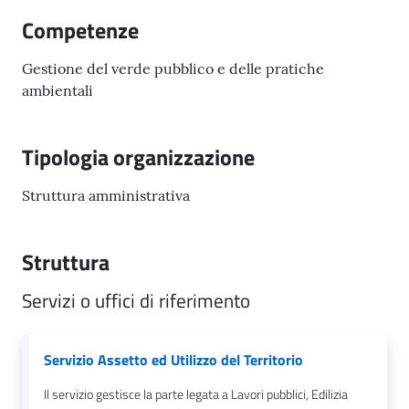
il
Competenze
Comune
Gestione del verde pubblico e delle pratiche
ambientali
Tipologia organizzazione
A
p
p
Struttura amministrativa
u
n
Struttura
t
i
Servizi o uffici di riferimento
S
a
n
Servizio Assetto ed Utilizzo del Territorio
f
e
Il servizio gestisce la parte legata a Lavori pubblici, Edilizia