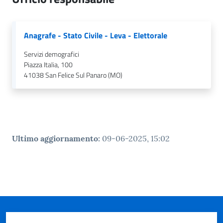
n
l
i
Anagrafe - Stato Civile - Leva - Elettorale
n
e
Servizi demografici
Piazza Italia, 100
41038
San Felice Sul Panaro (MO)
Sportello
telematico
SUE
Tutti
Ultimo aggiornamento
:
09-06-2025, 15:02
gli
argomenti...
Seguici
su