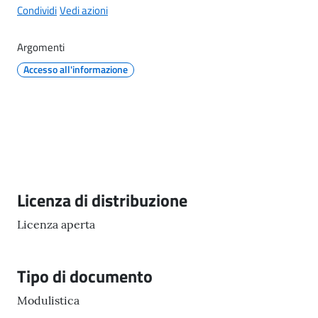
Condividi
Vedi azioni
il
Comune
Argomenti
Accesso all'informazione
A
p
p
u
n
Descrizione
Licenza di distribuzione
t
i
Licenza aperta
S
a
n
Tipo di documento
f
Modulistica
e