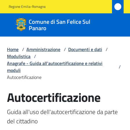
Vai al contenuto
Vai alla navigazione
Vai al footer
Regione Emilia-Romagna
Comune
Comune di San Felice Sul
di San
Panaro
Felice
Sul
Home
/
Amministrazione
/
Documenti e dati
/
Panaro
Modulistica
/
Anagrafe - Guida all’autocertificazione e relativi
/
moduli
Autocertificazione
Amministrazione
Menu selezionato
Autocertificazione
Salta al contenuto
Novità
Guida all'uso dell'autocertificazione da parte 
Servizi
del cittadino
Vivere