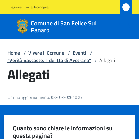
Vai al contenuto
Vai alla navigazione
Vai al footer
Regione Emilia-Romagna
Comune
Comune di San Felice Sul
di San
Panaro
Felice
Sul
Home
/
Vivere il Comune
/
Eventi
/
Panaro
"Verità nascoste. Il delitto di Avetrana"
/
Allegati
Allegati
Amministrazione
Ultimo aggiornamento
:
08-01-2026 10:37
Novità
Servizi
Quanto sono chiare le informazioni su
questa pagina?
Vivere