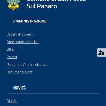
l
Sul Panaro
i
c
i
AMMINISTRAZIONE
a
n
Organi di governo
i
Aree amministrative
Uffici
C
o
Politici
n
Personale Amministrativo
s
Documenti e dati
i
g
l
NOVITÀ
i
o
o
Notizie