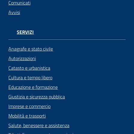
n
Comunicati
l
Avvisi
i
n
e
SERVIZI
Sportello
Anagrafe e stato civile
telematico
Autorizzazioni
SUE
Catasto e urbanistica
Tutti
Cultura e tempo libero
gli
Educazione e formazione
argomenti...
Giustizia e sicurezza pubblica
Imprese e commercio
Mobilità e trasporti
Seguici
su
Salute, benessere e assistenza