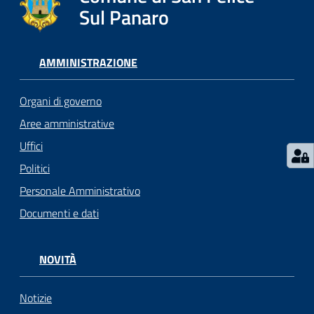
l
Sul Panaro
i
c
i
AMMINISTRAZIONE
a
n
Organi di governo
i
Aree amministrative
Uffici
C
o
Politici
n
Personale Amministrativo
s
Documenti e dati
i
g
l
NOVITÀ
i
o
o
Notizie