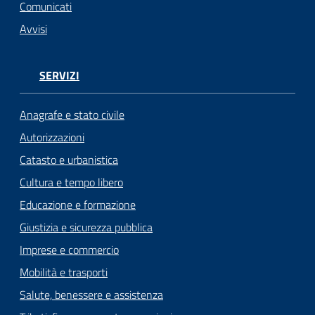
n
Comunicati
l
Avvisi
i
n
e
SERVIZI
Sportello
Anagrafe e stato civile
telematico
Autorizzazioni
SUE
Catasto e urbanistica
Tutti
Cultura e tempo libero
gli
Educazione e formazione
argomenti...
Giustizia e sicurezza pubblica
Imprese e commercio
Mobilità e trasporti
Seguici
su
Salute, benessere e assistenza