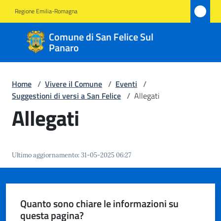
Vai al contenuto
Vai alla navigazione
Vai al footer
Regione Emilia-Romagna
Comune
Comune di San Felice Sul
di San
Panaro
Felice
Sul
Home
/
Vivere il Comune
/
Eventi
/
Panaro
Suggestioni di versi a San Felice
/
Allegati
Allegati
Amministrazione
Ultimo aggiornamento
:
31-05-2025 06:27
Novità
Servizi
Quanto sono chiare le informazioni su
questa pagina?
Vivere