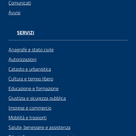
n
Comunicati
l
Avvisi
i
n
e
SERVIZI
Sportello
Anagrafe e stato civile
telematico
Autorizzazioni
SUE
Catasto e urbanistica
Tutti
Cultura e tempo libero
gli
Educazione e formazione
argomenti...
Giustizia e sicurezza pubblica
Imprese e commercio
Mobilità e trasporti
Seguici
su
Salute, benessere e assistenza