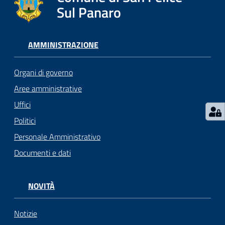
l
Sul Panaro
i
c
i
AMMINISTRAZIONE
a
n
Organi di governo
i
Aree amministrative
Uffici
C
o
Politici
n
Personale Amministrativo
s
Documenti e dati
i
g
l
NOVITÀ
i
o
o
Notizie