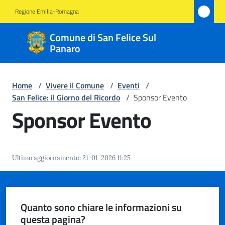
Vai al contenuto
Vai alla navigazione
Vai al footer
Regione Emilia-Romagna
Comune
Comune di San Felice Sul
di San
Panaro
Felice
Sul
Home
/
Vivere il Comune
/
Eventi
/
Panaro
San Felice: il Giorno del Ricordo
/
Sponsor Evento
Sponsor Evento
Amministrazione
Ultimo aggiornamento
:
21-01-2026 11:25
Novità
Servizi
Quanto sono chiare le informazioni su
questa pagina?
Vivere