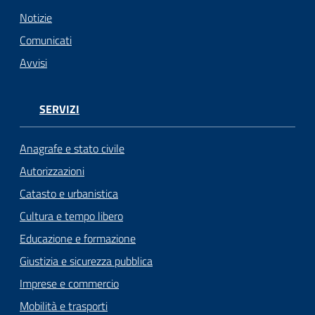
n
l
Notizie
i
Comunicati
n
Avvisi
e
Sportello
SERVIZI
telematico
SUE
Anagrafe e stato civile
Autorizzazioni
Tutti
Catasto e urbanistica
gli
argomenti...
Cultura e tempo libero
Educazione e formazione
Giustizia e sicurezza pubblica
Seguici
Imprese e commercio
su
Mobilità e trasporti