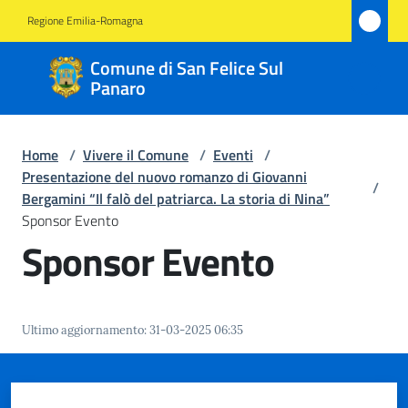
Vai al contenuto
Vai alla navigazione
Vai al footer
Regione Emilia-Romagna
Comune
Comune di San Felice Sul
di San
Panaro
Felice
Sul
Home
/
Vivere il Comune
/
Eventi
/
Panaro
Presentazione del nuovo romanzo di Giovanni
/
Bergamini “Il falò del patriarca. La storia di Nina”
Sponsor Evento
Sponsor Evento
Amministrazione
Novità
Ultimo aggiornamento
:
31-03-2025 06:35
Servizi
Vivere