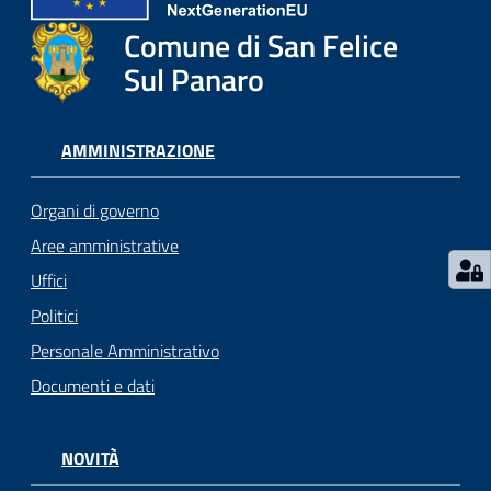
l
i
Comune di San Felice
c
Sul Panaro
i
a
n
AMMINISTRAZIONE
i
Organi di governo
C
Aree amministrative
o
Uffici
n
s
Politici
i
Personale Amministrativo
g
Documenti e dati
l
i
o
NOVITÀ
o