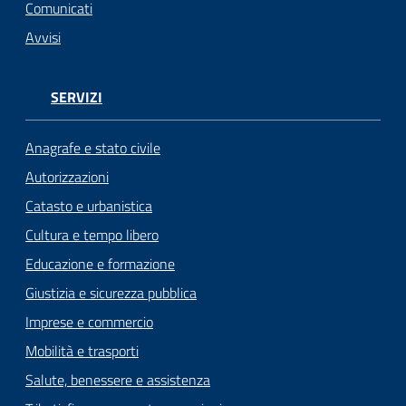
n
Comunicati
l
Avvisi
i
n
e
SERVIZI
Sportello
Anagrafe e stato civile
telematico
Autorizzazioni
SUE
Catasto e urbanistica
Tutti
Cultura e tempo libero
gli
Educazione e formazione
argomenti...
Giustizia e sicurezza pubblica
Imprese e commercio
Mobilità e trasporti
Seguici
su
Salute, benessere e assistenza