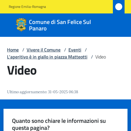
Vai al contenuto
Vai alla navigazione
Vai al footer
Regione Emilia-Romagna
Comune
Comune di San Felice Sul
di San
Panaro
Felice
Sul
Home
/
Vivere il Comune
/
Eventi
/
Panaro
L'aperitivo è in giallo in piazza Matteotti
/
Video
Video
Amministrazione
Ultimo aggiornamento
:
31-05-2025 06:38
Novità
Servizi
Quanto sono chiare le informazioni su
questa pagina?
Vivere