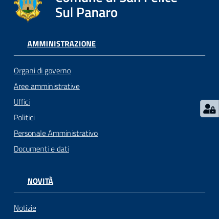
l
Sul Panaro
i
c
i
AMMINISTRAZIONE
a
n
Organi di governo
i
Aree amministrative
Uffici
C
o
Politici
n
Personale Amministrativo
s
Documenti e dati
i
g
l
NOVITÀ
i
o
o
Notizie