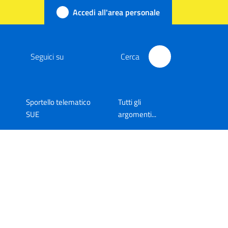
Accedi all'area personale
Seguici su
Cerca
Sportello telematico
Tutti gli
SUE
argomenti...