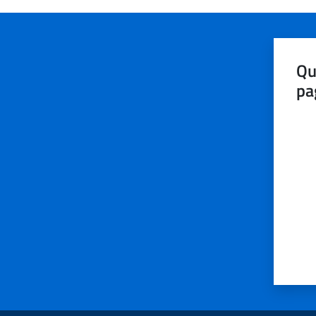
Qu
pa
Valut