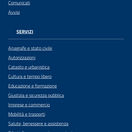
n
Comunicati
l
Avvisi
i
n
e
SERVIZI
Sportello
Anagrafe e stato civile
telematico
Autorizzazioni
SUE
Catasto e urbanistica
Tutti
Cultura e tempo libero
gli
Educazione e formazione
argomenti...
Giustizia e sicurezza pubblica
Imprese e commercio
Mobilità e trasporti
Seguici
su
Salute, benessere e assistenza