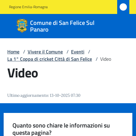
Vai al contenuto
Vai alla navigazione
Vai al footer
Regione Emilia-Romagna
Comune
Comune di San Felice Sul
di San
Panaro
Felice
Sul
Home
/
Vivere il Comune
/
Eventi
/
Panaro
La 1° Coppa di cricket Città di San Felice
/
Video
Video
Amministrazione
Ultimo aggiornamento
:
13-10-2025 07:30
Novità
Servizi
Quanto sono chiare le informazioni su
questa pagina?
Vivere