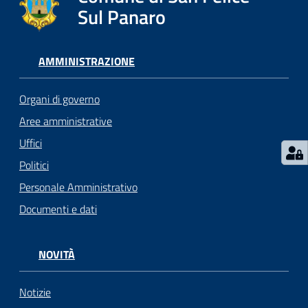
l
Sul Panaro
i
c
i
AMMINISTRAZIONE
a
n
Organi di governo
i
Aree amministrative
Uffici
C
o
Politici
n
Personale Amministrativo
s
Documenti e dati
i
g
l
NOVITÀ
i
o
o
Notizie