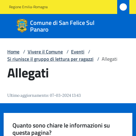
Vai al contenuto
Vai alla navigazione
Vai al footer
Regione Emilia-Romagna
Comune
Comune di San Felice Sul
di San
Panaro
Felice
Sul
Home
/
Vivere il Comune
/
Eventi
/
Panaro
Si riunisce il gruppo di lettura per ragazzi
/
Allegati
Allegati
Amministrazione
Ultimo aggiornamento
:
07-03-2024 13:43
Novità
Servizi
Quanto sono chiare le informazioni su
questa pagina?
Vivere