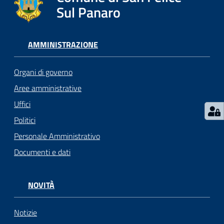
l
Sul Panaro
i
c
i
AMMINISTRAZIONE
a
n
Organi di governo
i
Aree amministrative
Uffici
C
o
Politici
n
Personale Amministrativo
s
Documenti e dati
i
g
l
NOVITÀ
i
o
o
Notizie