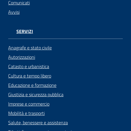
n
Comunicati
l
Avvisi
i
n
e
SERVIZI
Sportello
Anagrafe e stato civile
telematico
Autorizzazioni
SUE
Catasto e urbanistica
Tutti
Cultura e tempo libero
gli
Educazione e formazione
argomenti...
Giustizia e sicurezza pubblica
Imprese e commercio
Mobilità e trasporti
Seguici
su
Salute, benessere e assistenza