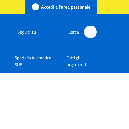
Accedi all'area personale
Seguici su
Cerca
Sportello telematico
Tutti gli
SUE
argomenti...