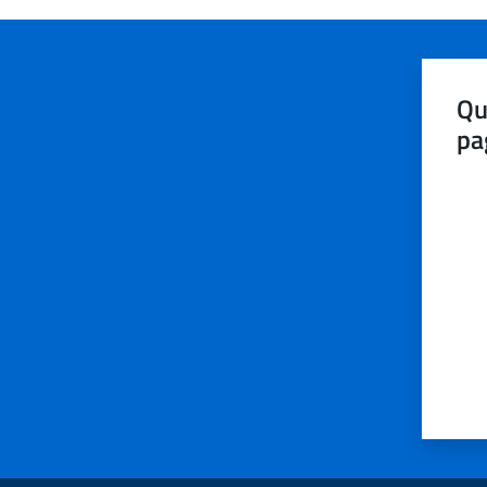
Qu
pa
Valut