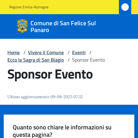
Vai al contenuto
Vai alla navigazione
Vai al footer
Regione Emilia-Romagna
Comune
Comune di San Felice Sul
di San
Panaro
Felice
Sul
Home
/
Vivere il Comune
/
Eventi
/
Panaro
Ecco la Sagra di San Biagio
/
Sponsor Evento
Sponsor Evento
Amministrazione
Ultimo aggiornamento
:
09-08-2025 07:32
Novità
Servizi
Quanto sono chiare le informazioni su
questa pagina?
Vivere