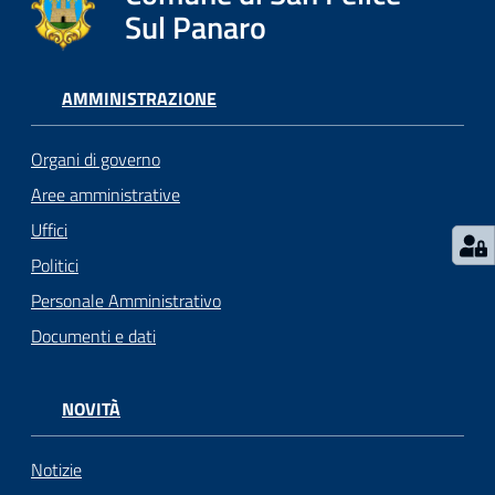
l
Sul Panaro
i
c
i
AMMINISTRAZIONE
a
n
Organi di governo
i
Aree amministrative
Uffici
C
o
Politici
n
Personale Amministrativo
s
Documenti e dati
i
g
l
NOVITÀ
i
o
o
Notizie