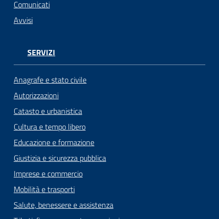
n
Comunicati
l
Avvisi
i
n
e
SERVIZI
Sportello
Anagrafe e stato civile
telematico
Autorizzazioni
SUE
Catasto e urbanistica
Tutti
Cultura e tempo libero
gli
Educazione e formazione
argomenti...
Giustizia e sicurezza pubblica
Imprese e commercio
Mobilità e trasporti
Seguici
su
Salute, benessere e assistenza