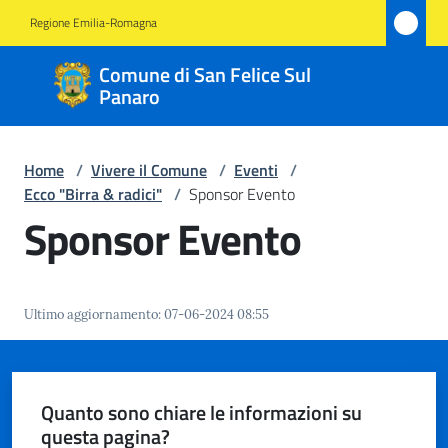
Vai al contenuto
Vai alla navigazione
Vai al footer
Regione Emilia-Romagna
Comune
Comune di San Felice Sul
di San
Panaro
Felice
Sul
Home
/
Vivere il Comune
/
Eventi
/
Panaro
Ecco "Birra & radici"
/
Sponsor Evento
Sponsor Evento
Amministrazione
Ultimo aggiornamento
:
07-06-2024 08:55
Novità
Servizi
Quanto sono chiare le informazioni su
questa pagina?
Vivere