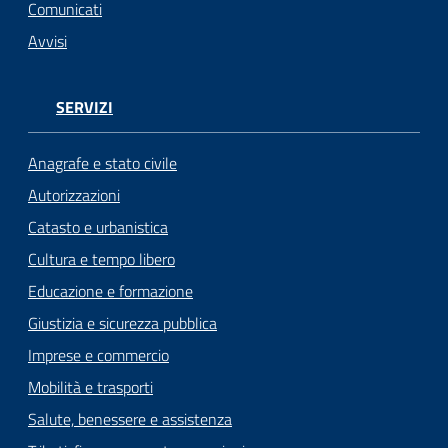
n
Comunicati
l
Avvisi
i
n
e
SERVIZI
Sportello
Anagrafe e stato civile
telematico
Autorizzazioni
SUE
Catasto e urbanistica
Tutti
Cultura e tempo libero
gli
Educazione e formazione
argomenti...
Giustizia e sicurezza pubblica
Imprese e commercio
Mobilità e trasporti
Seguici
su
Salute, benessere e assistenza