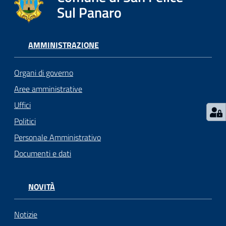
l
Sul Panaro
i
c
i
AMMINISTRAZIONE
a
n
Organi di governo
i
Aree amministrative
Uffici
C
o
Politici
n
Personale Amministrativo
s
Documenti e dati
i
g
l
NOVITÀ
i
o
o
Notizie