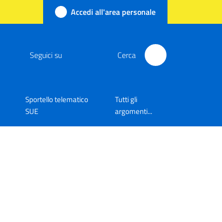
Accedi all'area personale
Seguici su
Cerca
Sportello telematico
Tutti gli
SUE
argomenti...