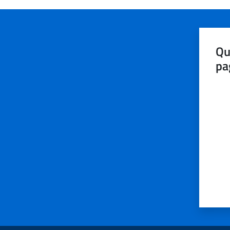
Qu
pa
Valut