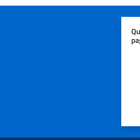
Qu
pa
Valut