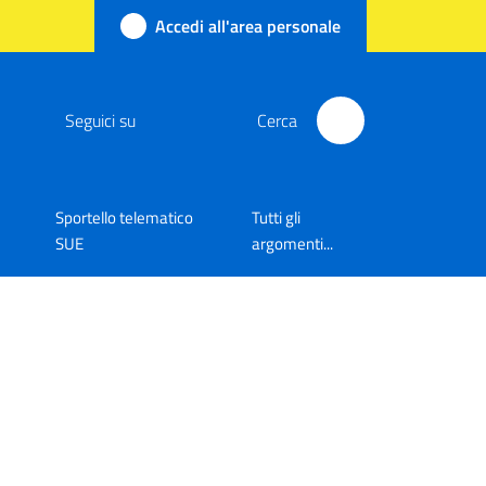
Accedi all'area personale
Seguici su
Cerca
Sportello telematico
Tutti gli
SUE
argomenti...