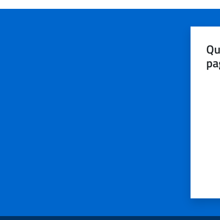
Qu
pa
Valut