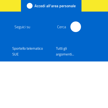
Accedi all'area personale
Seguici su
Cerca
Sportello telematico
Tutti gli
SUE
argomenti...