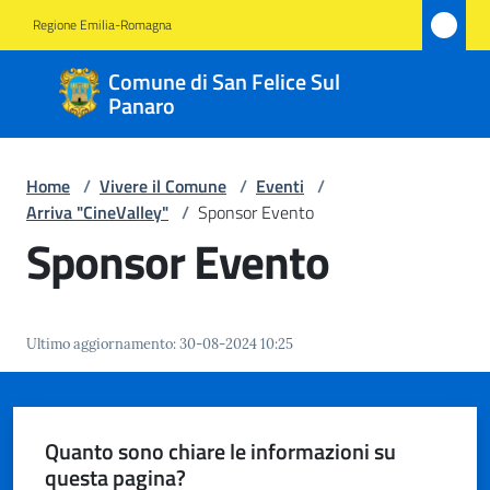
Vai al contenuto
Vai alla navigazione
Vai al footer
Regione Emilia-Romagna
Comune
Comune di San Felice Sul
di San
Panaro
Felice
Sul
Home
/
Vivere il Comune
/
Eventi
/
Panaro
Arriva "CineValley"
/
Sponsor Evento
Sponsor Evento
Amministrazione
Ultimo aggiornamento
:
30-08-2024 10:25
Novità
Servizi
Quanto sono chiare le informazioni su
questa pagina?
Vivere