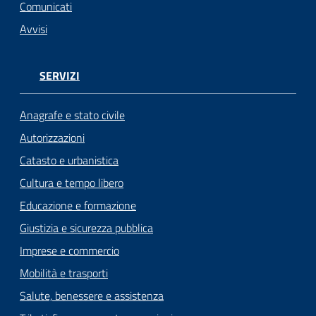
n
Comunicati
l
Avvisi
i
n
e
SERVIZI
Sportello
Anagrafe e stato civile
telematico
Autorizzazioni
SUE
Catasto e urbanistica
Tutti
Cultura e tempo libero
gli
Educazione e formazione
argomenti...
Giustizia e sicurezza pubblica
Imprese e commercio
Mobilità e trasporti
Seguici
su
Salute, benessere e assistenza