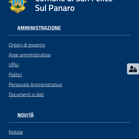
l
Sul Panaro
i
c
i
AMMINISTRAZIONE
a
n
Organi di governo
i
Aree amministrative
Uffici
C
o
Politici
n
Personale Amministrativo
s
Documenti e dati
i
g
l
NOVITÀ
i
o
o
Notizie