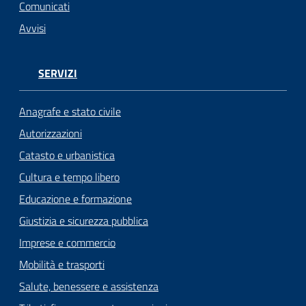
n
Comunicati
l
Avvisi
i
n
e
SERVIZI
Sportello
Anagrafe e stato civile
telematico
Autorizzazioni
SUE
Catasto e urbanistica
Tutti
Cultura e tempo libero
gli
Educazione e formazione
argomenti...
Giustizia e sicurezza pubblica
Imprese e commercio
Mobilità e trasporti
Seguici
su
Salute, benessere e assistenza