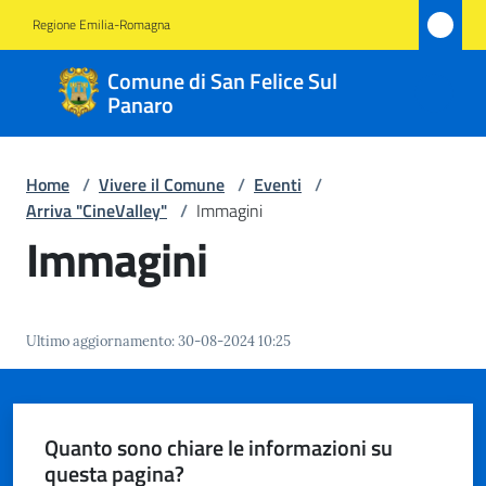
Vai al contenuto
Vai alla navigazione
Vai al footer
Regione Emilia-Romagna
Comune
Comune di San Felice Sul
di San
Panaro
Felice
Sul
Home
/
Vivere il Comune
/
Eventi
/
Panaro
Arriva "CineValley"
/
Immagini
Immagini
Amministrazione
Ultimo aggiornamento
:
30-08-2024 10:25
Novità
Servizi
Quanto sono chiare le informazioni su
questa pagina?
Vivere