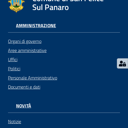
l
Sul Panaro
i
c
i
AMMINISTRAZIONE
a
n
Organi di governo
i
Aree amministrative
Uffici
C
o
Politici
n
Personale Amministrativo
s
Documenti e dati
i
g
l
NOVITÀ
i
o
o
Notizie