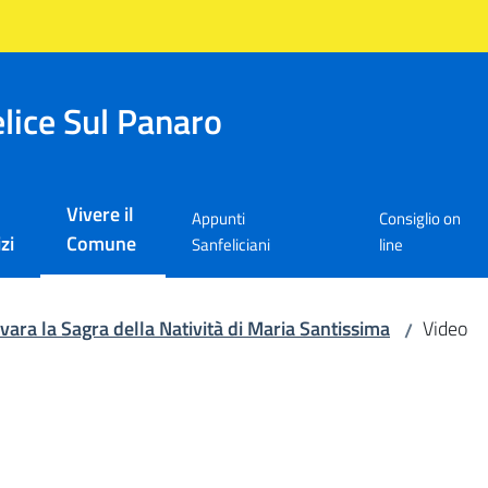
lice Sul Panaro
Vivere il
Appunti
Consiglio on
Menu selezionato
zi
Comune
Sanfeliciani
line
vara la Sagra della Natività di Maria Santissima
Video
/