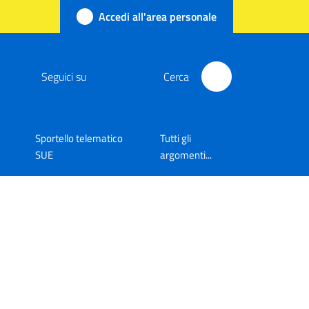
Accedi all'area personale
Seguici su
Cerca
Sportello telematico
Tutti gli
SUE
argomenti...