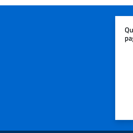
Qu
pa
Valut