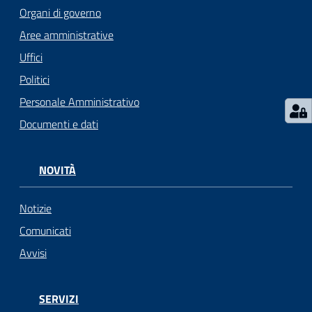
l
Organi di governo
i
Aree amministrative
c
i
Uffici
a
Politici
n
Personale Amministrativo
i
Documenti e dati
C
o
NOVITÀ
n
s
Notizie
i
g
Comunicati
l
Avvisi
i
o
o
SERVIZI