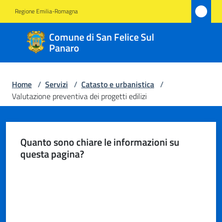
Vai al contenuto
Vai alla navigazione
Vai al footer
Regione Emilia-Romagna
Comune
Comune di San Felice Sul
di San
Panaro
Felice
Sul
Home
/
Servizi
/
Catasto e urbanistica
/
Panaro
Valutazione preventiva dei progetti edilizi
Amministrazione
Quanto sono chiare le informazioni su
questa pagina?
Novità
Valuta da 1 a 5 stelle
Servizi
Menu selezionato
Vivere