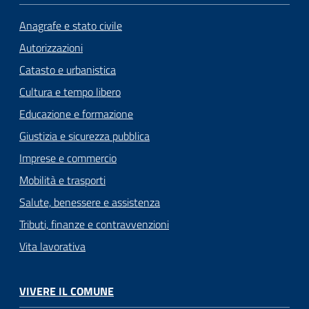
n
l
Anagrafe e stato civile
i
Autorizzazioni
n
e
Catasto e urbanistica
Cultura e tempo libero
Sportello
Educazione e formazione
telematico
Giustizia e sicurezza pubblica
SUE
Imprese e commercio
Tutti
Mobilità e trasporti
gli
Salute, benessere e assistenza
argomenti...
Tributi, finanze e contravvenzioni
Vita lavorativa
Seguici
su
VIVERE IL COMUNE