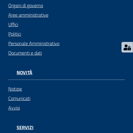
l
Organi di governo
i
Aree amministrative
c
i
Uffici
a
Politici
n
Personale Amministrativo
i
Documenti e dati
C
o
NOVITÀ
n
s
Notizie
i
g
Comunicati
l
Avvisi
i
o
o
SERVIZI