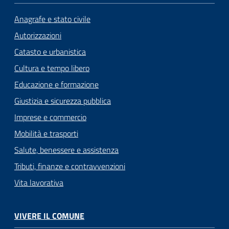
n
l
Anagrafe e stato civile
i
Autorizzazioni
n
e
Catasto e urbanistica
Cultura e tempo libero
Sportello
Educazione e formazione
telematico
Giustizia e sicurezza pubblica
SUE
Imprese e commercio
Tutti
Mobilità e trasporti
gli
Salute, benessere e assistenza
argomenti...
Tributi, finanze e contravvenzioni
Vita lavorativa
Seguici
su
VIVERE IL COMUNE