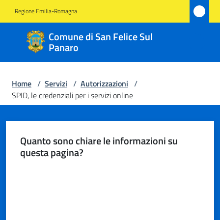
Vai al contenuto
Vai alla navigazione
Vai al footer
Regione Emilia-Romagna
Comune
Comune di San Felice Sul
di San
Panaro
Felice
Sul
Home
/
Servizi
/
Autorizzazioni
/
Panaro
SPID, le credenziali per i servizi online
Amministrazione
Quanto sono chiare le informazioni su
questa pagina?
Novità
Valuta da 1 a 5 stelle
Servizi
Menu selezionato
Vivere