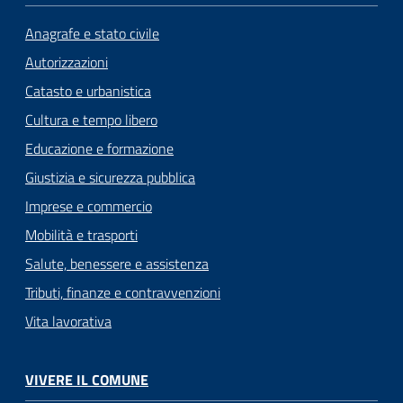
n
l
Anagrafe e stato civile
i
Autorizzazioni
n
e
Catasto e urbanistica
Cultura e tempo libero
Sportello
Educazione e formazione
telematico
Giustizia e sicurezza pubblica
SUE
Imprese e commercio
Tutti
Mobilità e trasporti
gli
Salute, benessere e assistenza
argomenti...
Tributi, finanze e contravvenzioni
Vita lavorativa
Seguici
su
VIVERE IL COMUNE