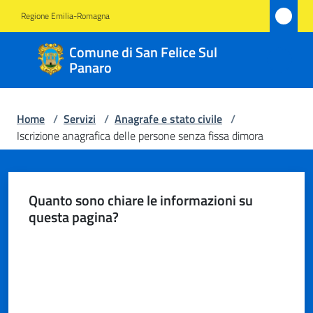
Vai al contenuto
Vai alla navigazione
Vai al footer
Regione Emilia-Romagna
Comune
Comune di San Felice Sul
di San
Panaro
Felice
Sul
Home
/
Servizi
/
Anagrafe e stato civile
/
Panaro
Iscrizione anagrafica delle persone senza fissa dimora
Amministrazione
Quanto sono chiare le informazioni su
questa pagina?
Novità
Valuta da 1 a 5 stelle
Servizi
Menu selezionato
Vivere