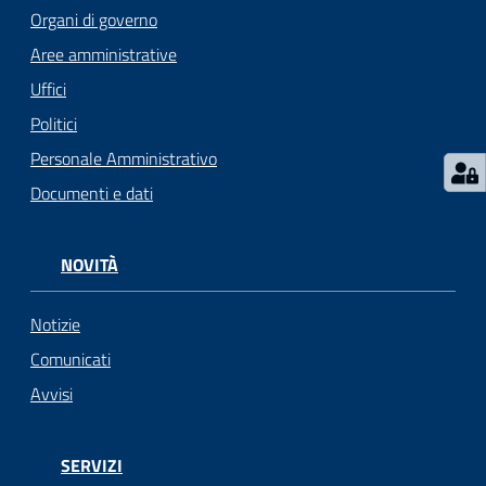
l
Organi di governo
i
Aree amministrative
c
i
Uffici
a
Politici
n
Personale Amministrativo
i
Documenti e dati
C
o
NOVITÀ
n
s
Notizie
i
g
Comunicati
l
Avvisi
i
o
o
SERVIZI