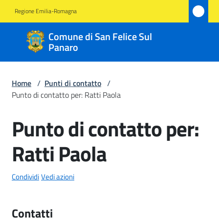
Vai al contenuto
Vai alla navigazione
Vai al footer
Regione Emilia-Romagna
Comune
Comune di San Felice Sul
di San
Panaro
Felice
Sul
Home
/
Punti di contatto
/
Panaro
Punto di contatto per: Ratti Paola
Punto di contatto per:
Salta al contenuto
Amministrazione
Ratti Paola
Novità
Condividi
Vedi azioni
Servizi
Contatti
Vivere