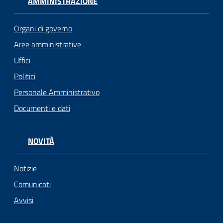
n
AMMINISTRAZIONE
l
i
Organi di governo
n
Aree amministrative
e
Uffici
Politici
Sportello
telematico
Personale Amministrativo
SUE
Documenti e dati
Tutti
gli
NOVITÀ
argomenti...
Notizie
Comunicati
Seguici
Avvisi
su