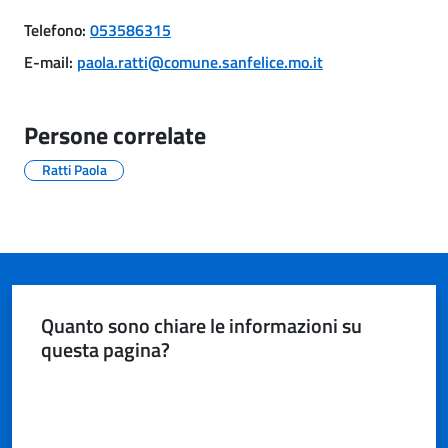
il
Telefono
:
053586315
Comune
E-mail
:
paola.ratti@comune.sanfelice.mo.it
Persone correlate
A
Ratti Paola
p
p
u
n
t
i
Quanto sono chiare le informazioni su
S
questa pagina?
a
n
Valuta da 1 a 5 stelle
f
e