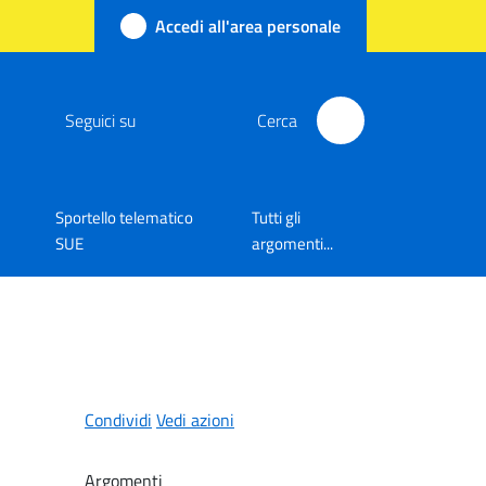
Accedi all'area personale
Seguici su
Cerca
Sportello telematico
Tutti gli
SUE
argomenti...
Condividi
Vedi azioni
Argomenti