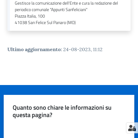
n
Gestisce la comunicazione dell'Ente e cura la redazione del
l
periodico comunale "Appunti Sanfeliciani"
i
Piazza Italia, 100
n
41038
San Felice Sul Panaro (MO)
e
Sportello
Ultimo aggiornamento
:
24-08-2023, 11:12
telematico
SUE
Tutti
gli
argomenti...
Quanto sono chiare le informazioni su
questa pagina?
Seguici
Valuta da 1 a 5 stelle
su