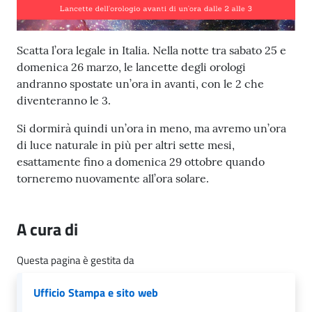
l
i
c
Scatta l’ora legale in Italia. Nella notte tra sabato 25 e
i
domenica 26 marzo, le lancette degli orologi
a
andranno spostate un’ora in avanti, con le 2 che
n
diventeranno le 3.
i
Si dormirà quindi un’ora in meno, ma avremo un’ora
C
di luce naturale in più per altri sette mesi,
o
esattamente fino a domenica 29 ottobre quando
n
torneremo nuovamente all’ora solare.
s
i
A cura di
g
l
Questa pagina è gestita da
i
o
Ufficio Stampa e sito web
o