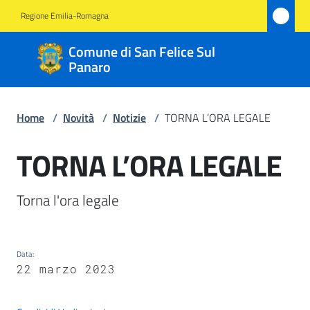
Vai al contenuto
Vai alla navigazione
Vai al footer
Regione Emilia-Romagna
Comune
Comune di San Felice Sul
di San
Panaro
Felice
Sul
Home
/
Novità
/
Notizie
/
TORNA L’ORA LEGALE
Panaro
TORNA L’ORA LEGALE
Salta al contenuto
Amministrazione
Torna l'ora legale
Novità
Menu selezionato
Data
:
Servizi
22 marzo 2023
Vivere