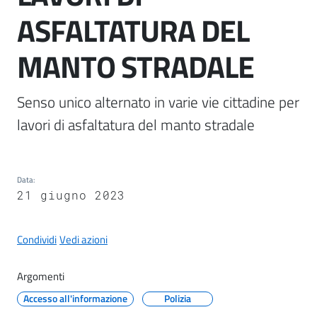
il
ASFALTATURA DEL
Comune
MANTO STRADALE
Senso unico alternato in varie vie cittadine per 
A
lavori di asfaltatura del manto stradale
p
p
u
Data
:
n
21 giugno 2023
t
i
S
Condividi
Vedi azioni
a
n
Argomenti
f
Accesso all'informazione
Polizia
e