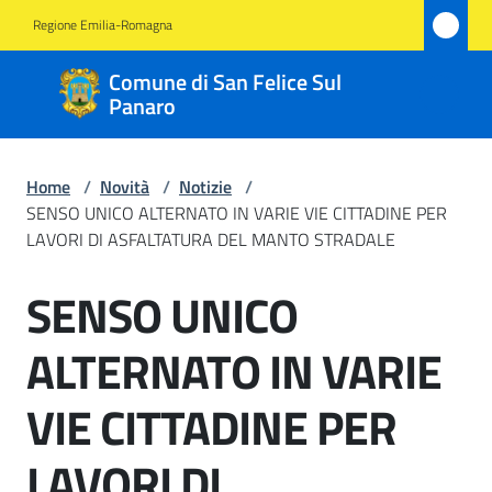
Vai al contenuto
Vai alla navigazione
Vai al footer
Regione Emilia-Romagna
Comune
Comune di San Felice Sul
di San
Panaro
Felice
Sul
Home
/
Novità
/
Notizie
/
Panaro
SENSO UNICO ALTERNATO IN VARIE VIE CITTADINE PER
LAVORI DI ASFALTATURA DEL MANTO STRADALE
SENSO UNICO
Salta al contenuto
Amministrazione
ALTERNATO IN VARIE
Novità
Menu selezionato
VIE CITTADINE PER
Servizi
LAVORI DI
Vivere