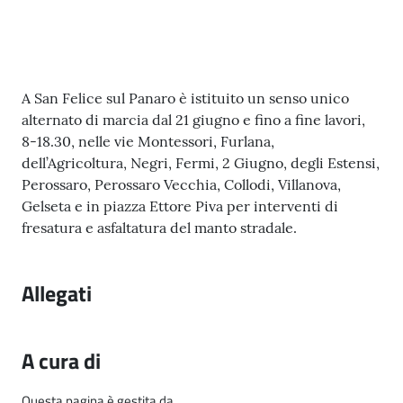
l
i
c
i
a
Contenuto
A San Felice sul Panaro è istituito un senso unico
n
alternato di marcia dal 21 giugno e fino a fine lavori,
i
8-18.30, nelle vie Montessori, Furlana,
dell’Agricoltura, Negri, Fermi, 2 Giugno, degli Estensi,
Perossaro, Perossaro Vecchia, Collodi, Villanova,
C
Gelseta e in piazza Ettore Piva per interventi di
o
fresatura e asfaltatura del manto stradale.
n
s
i
Allegati
g
l
i
A cura di
o
o
Questa pagina è gestita da