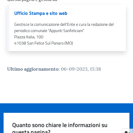
n
l
Ufficio Stampa e sito web
i
n
Gestisce la comunicazione dell'Ente e cura la redazione del
e
periodico comunale "Appunti Sanfeliciani"
Piazza Italia, 100
41038
San Felice Sul Panaro (MO)
Sportello
telematico
SUE
Ultimo aggiornamento
:
06-09-2023, 15:38
Tutti
gli
argomenti...
Seguici
Quanto sono chiare le informazioni su
su
questa pagina?