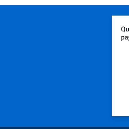
Qu
pa
Valut