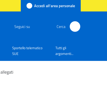
Accedi all'area personale
Seguici su
Cerca
Sportello telematico
Tutti gli
SUE
argomenti...
allegati