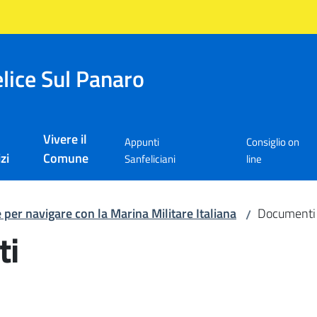
lice Sul Panaro
Vivere il
Appunti
Consiglio on
zi
Comune
Sanfeliciani
line
 per navigare con la Marina Militare Italiana
Documenti 
/
ti