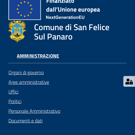
l
i
c
i
Comune di San Felice
a
Sul Panaro
n
i
AMMINISTRAZIONE
C
o
Organi di governo
n
Aree amministrative
s
Uffici
i
g
Politici
l
Personale Amministrativo
i
Documenti e dati
o
o