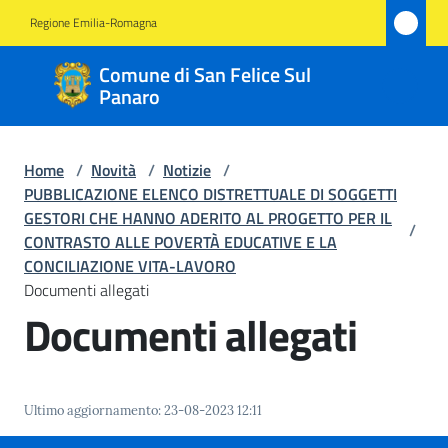
Vai al contenuto
Vai alla navigazione
Vai al footer
Regione Emilia-Romagna
Comune
Comune di San Felice Sul
di San
Panaro
Felice
Sul
Home
/
Novità
/
Notizie
/
Panaro
PUBBLICAZIONE ELENCO DISTRETTUALE DI SOGGETTI
GESTORI CHE HANNO ADERITO AL PROGETTO PER IL
/
CONTRASTO ALLE POVERTÀ EDUCATIVE E LA
CONCILIAZIONE VITA-LAVORO
Amministrazione
Documenti allegati
Documenti allegati
Novità
Menu selezionato
Servizi
Ultimo aggiornamento
:
23-08-2023 12:11
Vivere