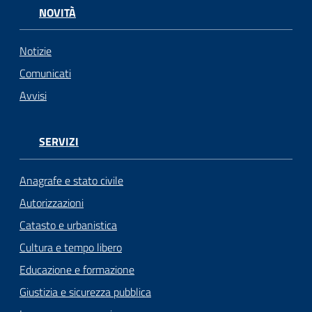
n
NOVITÀ
l
i
n
Notizie
e
Comunicati
Avvisi
Sportello
telematico
SUE
SERVIZI
Tutti
Anagrafe e stato civile
gli
Autorizzazioni
argomenti...
Catasto e urbanistica
Cultura e tempo libero
Educazione e formazione
Seguici
su
Giustizia e sicurezza pubblica