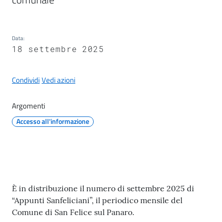
il
Comune
Data
:
18 settembre 2025
Condividi
Vedi azioni
A
p
Argomenti
p
u
Accesso all'informazione
n
t
i
S
a
Contenuto
È in distribuzione il numero di settembre 2025 di
n
“Appunti Sanfeliciani”, il periodico mensile del
f
Comune di San Felice sul Panaro.
e