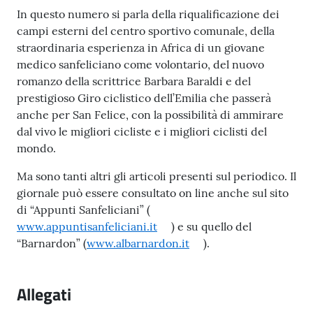
l
In questo numero si parla della riqualificazione dei
i
campi esterni del centro sportivo comunale, della
c
straordinaria esperienza in Africa di un giovane
i
medico sanfeliciano come volontario, del nuovo
a
romanzo della scrittrice Barbara Baraldi e del
n
prestigioso Giro ciclistico dell’Emilia che passerà
i
anche per San Felice, con la possibilità di ammirare
dal vivo le migliori cicliste e i migliori ciclisti del
C
mondo.
o
Ma sono tanti altri gli articoli presenti sul periodico. Il
n
giornale può essere consultato on line anche sul sito
s
di “Appunti Sanfeliciani” (
i
www.appuntisanfeliciani.it
) e su quello del
g
“Barnardon” (
www.albarnardon.it
).
l
i
o
Allegati
o