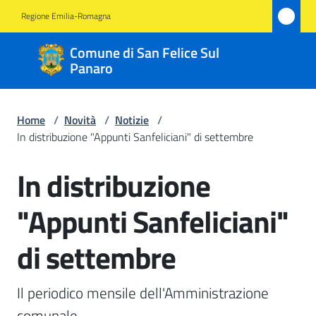
Vai al contenuto
Vai alla navigazione
Vai al footer
Regione Emilia-Romagna
Comune
Comune di San Felice Sul
di San
Panaro
Felice
Sul
Home
/
Novità
/
Notizie
/
Panaro
In distribuzione "Appunti Sanfeliciani" di settembre
In distribuzione
Salta al contenuto
Amministrazione
"Appunti Sanfeliciani"
Novità
di settembre
Menu selezionato
Servizi
Il periodico mensile dell'Amministrazione 
Vivere
comunale 