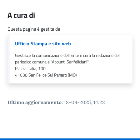
n
l
A cura di
i
n
Questa pagina è gestita da
e
Ufficio Stampa e sito web
Sportello
Gestisce la comunicazione dell'Ente e cura la redazione del
telematico
periodico comunale "Appunti Sanfeliciani"
SUE
Piazza Italia, 100
41038
San Felice Sul Panaro (MO)
Tutti
gli
argomenti...
Ultimo aggiornamento
:
18-09-2025, 14:22
Seguici
su