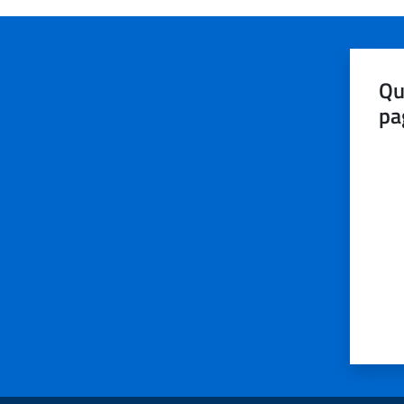
Qu
pa
Valut