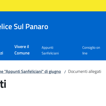
lice Sul Panaro
Vivere il
Appunti
Consiglio on
zi
Comune
Sanfeliciani
line
ne "Appunti Sanfeliciani" di giugno
Documenti allegati
/
ti