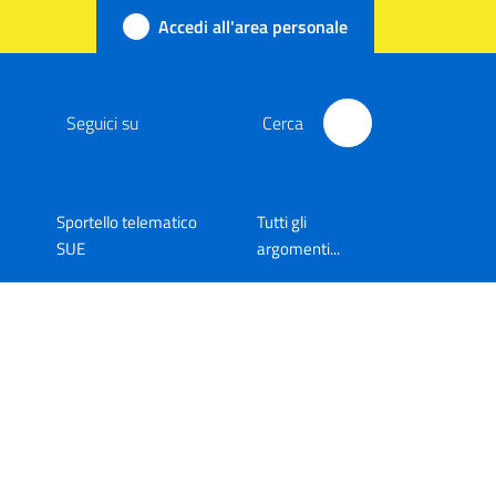
Accedi all'area personale
Seguici su
Cerca
Sportello telematico
Tutti gli
SUE
argomenti...