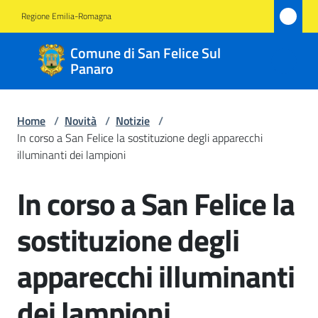
Vai al contenuto
Vai alla navigazione
Vai al footer
Regione Emilia-Romagna
Comune
Comune di San Felice Sul
di San
Panaro
Felice
Sul
Home
/
Novità
/
Notizie
/
Panaro
In corso a San Felice la sostituzione degli apparecchi
illuminanti dei lampioni
In corso a San Felice la
Salta al contenuto
Amministrazione
sostituzione degli
Novità
Menu selezionato
apparecchi illuminanti
Servizi
dei lampioni
Vivere