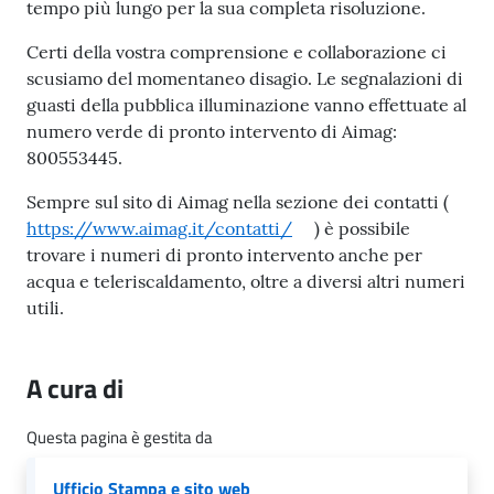
n
tempo più lungo per la sua completa risoluzione.
l
i
Certi della vostra comprensione e collaborazione ci
n
scusiamo del momentaneo disagio. Le segnalazioni di
e
guasti della pubblica illuminazione vanno effettuate al
numero verde di pronto intervento di Aimag:
800553445.
Sportello
telematico
Sempre sul sito di Aimag nella sezione dei contatti (
SUE
https://www.aimag.it/contatti/
) è possibile
trovare i numeri di pronto intervento anche per
acqua e teleriscaldamento, oltre a diversi altri numeri
Tutti
utili.
gli
argomenti...
A cura di
Seguici
Questa pagina è gestita da
su
Ufficio Stampa e sito web