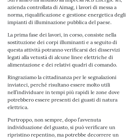
l
azienda controllata di Aimag, i lavori di messa a
i
norma, riqualificazione e gestione energetica degli
c
impianti di illuminazione pubblica del paese.
i
a
La prima fase dei lavori, in corso, consiste nella
n
sostituzione dei corpi illuminanti e a seguito di
i
questa attività potranno verificarsi dei disservizi
legati alla vetustà di alcune linee elettriche di
C
alimentazione e dei relativi quadri di comando.
o
Ringraziamo la cittadinanza per le segnalazioni
n
inviateci, perché risultano essere molto utili
s
nell’individuare in tempi più rapidi le zone dove
i
potrebbero essere presenti dei guasti di natura
g
elettrica.
l
i
Purtroppo, non sempre, dopo l’avvenuta
o
individuazione del guasto, si può verificare un
o
ripristino repentino, ma potrebbe decorrere un