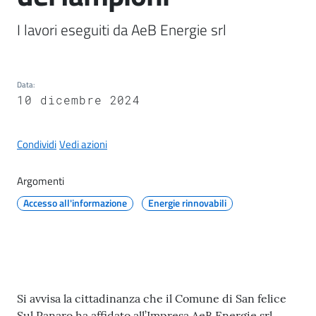
il
I lavori eseguiti da AeB Energie srl
Comune
Data
:
10 dicembre 2024
A
p
Condividi
Vedi azioni
p
u
Argomenti
n
t
Accesso all'informazione
Energie rinnovabili
i
S
a
n
f
Contenuto
Si avvisa la cittadinanza che il Comune di San felice
e
Sul Panaro ha affidato all’Impresa AeB Energie srl,