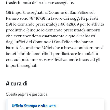
n
trasferimento delle risorse assegnate.
l
i
Gli importi assegnati al Comune di San Felice sul
n
Panaro sono 767.167,91 in favore dei soggetti privati
e
(191 le domande presentate) e 60.428,09 per le attività
produttive (cinque le domande presentate). Importi
che corrispondono esattamente a quelli richiesti
Sportello
dagli uffici del Comune di San Felice che hanno
telematico
istruito le pratiche. Uffici che a breve contatteranno i
SUE
beneficiari dei contributi per illustrare le modalità
con cui potranno essere effettivamente incassati gli
Tutti
importi assegnati.
gli
argomenti...
A cura di
Questa pagina è gestita da
Seguici
su
Ufficio Stampa e sito web