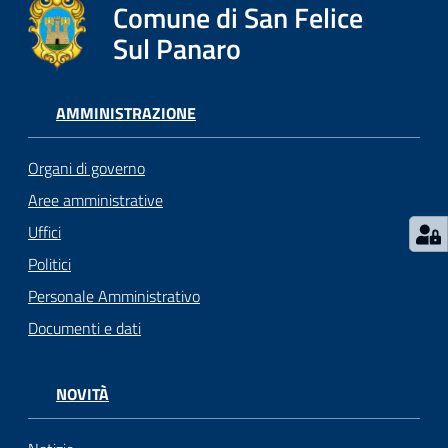
l
Comune di San Felice
i
Sul Panaro
c
i
a
AMMINISTRAZIONE
n
i
Organi di governo
Aree amministrative
C
Uffici
o
n
Politici
s
Personale Amministrativo
i
Documenti e dati
g
l
i
NOVITÀ
o
o