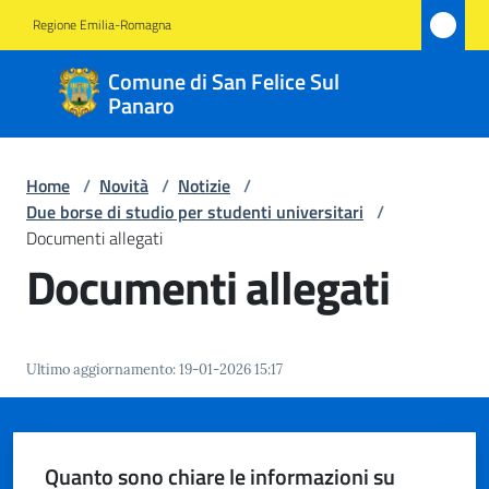
Vai al contenuto
Vai alla navigazione
Vai al footer
Regione Emilia-Romagna
Comune
Comune di San Felice Sul
di San
Panaro
Felice
Sul
Home
/
Novità
/
Notizie
/
Panaro
Due borse di studio per studenti universitari
/
Documenti allegati
Documenti allegati
Amministrazione
Novità
Ultimo aggiornamento
:
19-01-2026 15:17
Menu selezionato
Servizi
Quanto sono chiare le informazioni su
Vivere