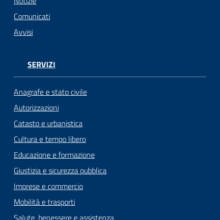
n
Notizie
l
Comunicati
i
Avvisi
n
e
SERVIZI
Sportello
telematico
Anagrafe e stato civile
SUE
Autorizzazioni
Catasto e urbanistica
Tutti
gli
Cultura e tempo libero
argomenti...
Educazione e formazione
Giustizia e sicurezza pubblica
Imprese e commercio
Seguici
Mobilità e trasporti
su
Salute, benessere e assistenza