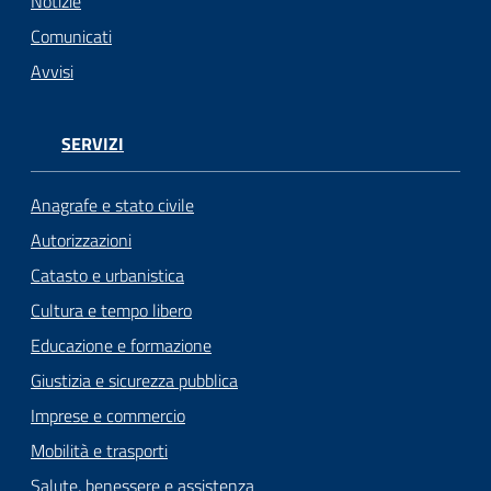
n
Notizie
l
Comunicati
i
Avvisi
n
e
SERVIZI
Sportello
telematico
Anagrafe e stato civile
SUE
Autorizzazioni
Catasto e urbanistica
Tutti
gli
Cultura e tempo libero
argomenti...
Educazione e formazione
Giustizia e sicurezza pubblica
Imprese e commercio
Seguici
Mobilità e trasporti
su
Salute, benessere e assistenza