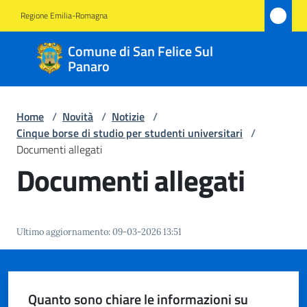
Vai al contenuto
Vai alla navigazione
Vai al footer
Regione Emilia-Romagna
Comune
Comune di San Felice Sul
di San
Panaro
Felice
Sul
Home
/
Novità
/
Notizie
/
Panaro
Cinque borse di studio per studenti universitari
/
Documenti allegati
Documenti allegati
Amministrazione
Novità
Ultimo aggiornamento
:
09-03-2026 13:51
Menu selezionato
Servizi
Quanto sono chiare le informazioni su
Vivere