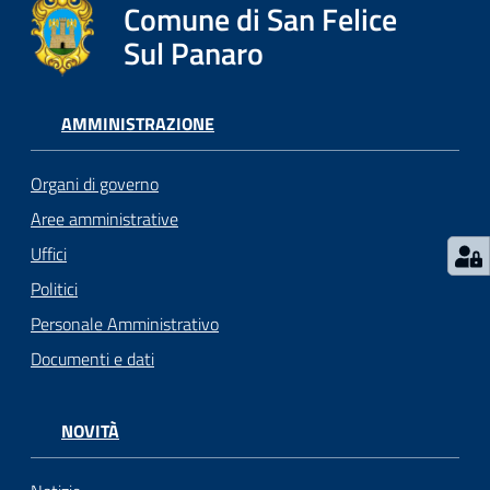
l
Comune di San Felice
i
Sul Panaro
c
i
a
AMMINISTRAZIONE
n
i
Organi di governo
Aree amministrative
C
Uffici
o
n
Politici
s
Personale Amministrativo
i
Documenti e dati
g
l
i
NOVITÀ
o
o