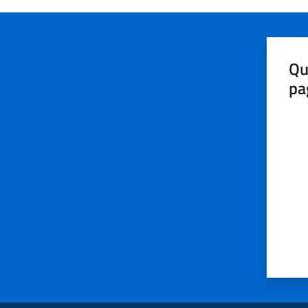
Qu
pa
Valut