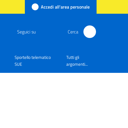
Accedi all'area personale
Seguici su
Cerca
Sportello telematico
Tutti gli
SUE
argomenti...