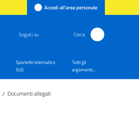
Accedi all'area personale
Seguici su
Cerca
Sportello telematico
Tutti gli
SUE
argomenti...
Documenti allegati
/