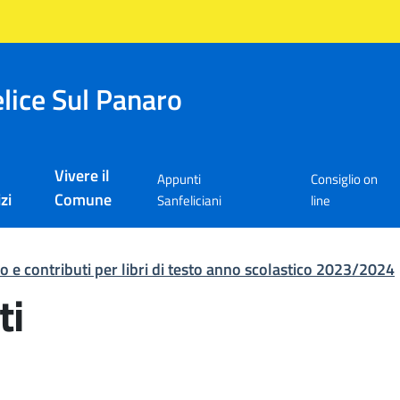
lice Sul Panaro
Vivere il
Appunti
Consiglio on
zi
Comune
Sanfeliciani
line
o e contributi per libri di testo anno scolastico 2023/2024
ti