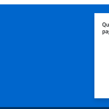
Qu
pa
Valut