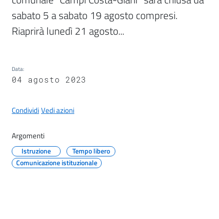
il
sabato 5 a sabato 19 agosto compresi. 
Comune
Riaprirà lunedì 21 agosto...
Data
:
04 agosto 2023
A
p
p
Condividi
Vedi azioni
u
n
Argomenti
t
Istruzione
Tempo libero
i
Comunicazione istituzionale
S
a
n
f
e