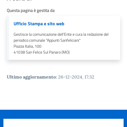
n
l
Questa pagina è gestita da
i
n
Ufficio Stampa e sito web
e
Gestisce la comunicazione dell'Ente e cura la redazione del
periodico comunale "Appunti Sanfeliciani"
Sportello
Piazza Italia, 100
telematico
41038
San Felice Sul Panaro (MO)
SUE
Tutti
Ultimo aggiornamento
:
26-12-2024, 17:32
gli
argomenti...
Seguici
su