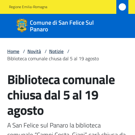
Vai al contenuto
Vai alla navigazione
Vai al footer
Regione Emilia-Romagna
Comune
Comune di San Felice Sul
di San
Panaro
Felice
Sul
Home
/
Novità
/
Notizie
/
Panaro
Biblioteca comunale chiusa dal 5 al 19 agosto
Biblioteca comunale
Salta al contenuto
Amministrazione
chiusa dal 5 al 19
Novità
agosto
Menu selezionato
Servizi
A San Felice sul Panaro la biblioteca 
Vivere
comunale “Campi Costa-Giani” sarà chiusa da 