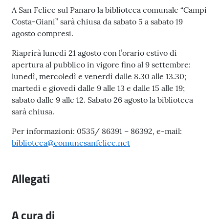
l
Contenuto
A San Felice sul Panaro la biblioteca comunale “Campi
i
Costa-Giani” sarà chiusa da sabato 5 a sabato 19
c
agosto compresi.
i
a
Riaprirà lunedì 21 agosto con l’orario estivo di
n
apertura al pubblico in vigore fino al 9 settembre:
i
lunedì, mercoledì e venerdì dalle 8.30 alle 13.30;
martedì e giovedì dalle 9 alle 13 e dalle 15 alle 19;
sabato dalle 9 alle 12. Sabato 26 agosto la biblioteca
C
sarà chiusa.
o
n
Per informazioni: 0535/ 86391 – 86392, e-mail:
s
biblioteca@comunesanfelice.net
i
g
l
Allegati
i
o
o
A cura di