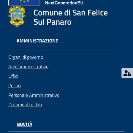
l
i
Comune di San Felice
c
Sul Panaro
i
a
n
AMMINISTRAZIONE
i
Organi di governo
C
Aree amministrative
o
Uffici
n
s
Politici
i
Personale Amministrativo
g
Documenti e dati
l
i
o
NOVITÀ
o