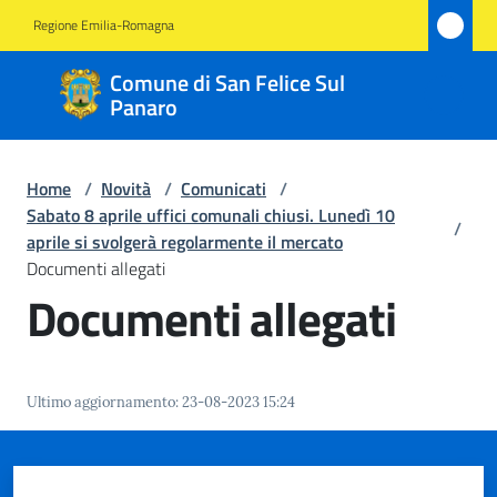
Vai al contenuto
Vai alla navigazione
Vai al footer
Regione Emilia-Romagna
Comune
Comune di San Felice Sul
di San
Panaro
Felice
Sul
Home
/
Novità
/
Comunicati
/
Panaro
Sabato 8 aprile uffici comunali chiusi. Lunedì 10
/
aprile si svolgerà regolarmente il mercato
Documenti allegati
Documenti allegati
Amministrazione
Novità
Menu selezionato
Ultimo aggiornamento
:
23-08-2023 15:24
Servizi
Vivere