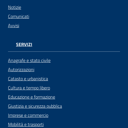
n
l
Notizie
i
Comunicati
n
Avvisi
e
Sportello
SERVIZI
telematico
SUE
Anagrafe e stato civile
Autorizzazioni
Tutti
Catasto e urbanistica
gli
argomenti...
Cultura e tempo libero
Educazione e formazione
Giustizia e sicurezza pubblica
Seguici
Imprese e commercio
su
Mobilità e trasporti