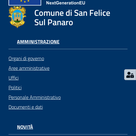
l
i
Comune di San Felice
c
Sul Panaro
i
a
n
AMMINISTRAZIONE
i
Organi di governo
C
Aree amministrative
o
Uffici
n
s
Politici
i
Personale Amministrativo
g
Documenti e dati
l
i
o
NOVITÀ
o