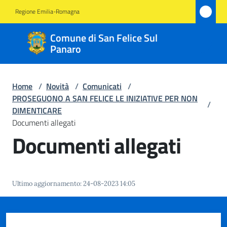
Vai al contenuto
Vai alla navigazione
Vai al footer
Regione Emilia-Romagna
Comune
Comune di San Felice Sul
di San
Panaro
Felice
Sul
Home
/
Novità
/
Comunicati
/
Panaro
PROSEGUONO A SAN FELICE LE INIZIATIVE PER NON
/
DIMENTICARE
Documenti allegati
Documenti allegati
Amministrazione
Novità
Menu selezionato
Ultimo aggiornamento
:
24-08-2023 14:05
Servizi
Vivere