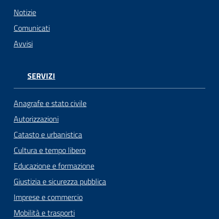
n
l
Notizie
i
Comunicati
n
Avvisi
e
Sportello
SERVIZI
telematico
SUE
Anagrafe e stato civile
Autorizzazioni
Tutti
Catasto e urbanistica
gli
argomenti...
Cultura e tempo libero
Educazione e formazione
Giustizia e sicurezza pubblica
Seguici
Imprese e commercio
su
Mobilità e trasporti