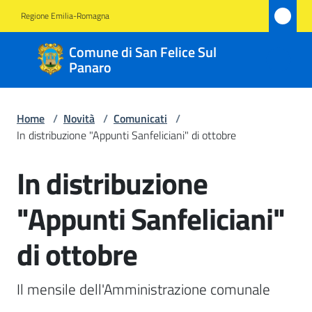
Vai al contenuto
Vai alla navigazione
Vai al footer
Regione Emilia-Romagna
Comune
Comune di San Felice Sul
di San
Panaro
Felice
Sul
Home
/
Novità
/
Comunicati
/
Panaro
In distribuzione "Appunti Sanfeliciani" di ottobre
In distribuzione
Salta al contenuto
Amministrazione
"Appunti Sanfeliciani"
Novità
di ottobre
Menu selezionato
Servizi
Il mensile dell'Amministrazione comunale 
Vivere