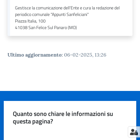
n
l
Gestisce la comunicazione dell'Ente e cura la redazione del
periodico comunale "Appunti Sanfeliciani"
i
Piazza Italia, 100
n
41038
San Felice Sul Panaro (MO)
e
Sportello
Ultimo aggiornamento
:
06-02-2025, 13:26
telematico
SUE
Tutti
gli
argomenti...
Quanto sono chiare le informazioni su
questa pagina?
Seguici
su
Valuta da 1 a 5 stelle