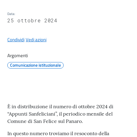
il
Comune
Data
:
25 ottobre 2024
Condividi
Vedi azioni
A
Argomenti
p
Comunicazione istituzionale
p
u
n
t
i
S
Contenuto
È in distribuzione il numero di ottobre 2024 di
a
“Appunti Sanfeliciani”, il periodico mensile del
n
Comune di San Felice sul Panaro.
f
e
In questo numero troviamo il resoconto della