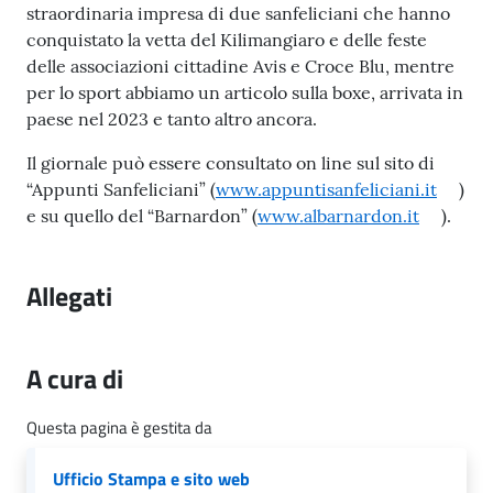
l
straordinaria impresa di due sanfeliciani che hanno
i
conquistato la vetta del Kilimangiaro e delle feste
c
delle associazioni cittadine Avis e Croce Blu, mentre
i
per lo sport abbiamo un articolo sulla boxe, arrivata in
a
paese nel 2023 e tanto altro ancora.
n
Il giornale può essere consultato on line sul sito di
i
“Appunti Sanfeliciani” (
www.appuntisanfeliciani.it
)
e su quello del “Barnardon” (
www.albarnardon.it
).
C
o
n
Allegati
s
i
g
A cura di
l
i
Questa pagina è gestita da
o
o
Ufficio Stampa e sito web