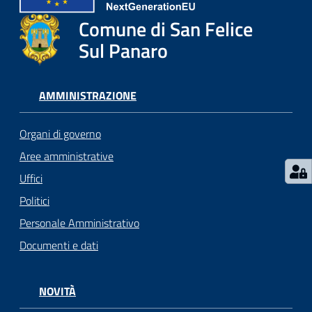
l
i
Comune di San Felice
c
Sul Panaro
i
a
n
AMMINISTRAZIONE
i
Organi di governo
C
Aree amministrative
o
Uffici
n
s
Politici
i
Personale Amministrativo
g
Documenti e dati
l
i
o
NOVITÀ
o