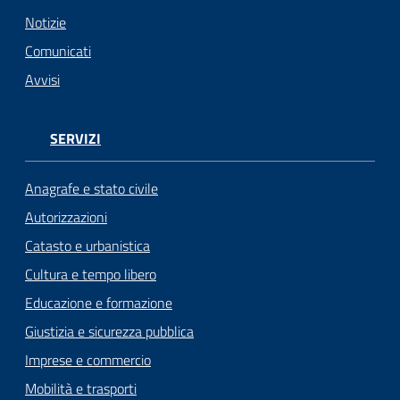
n
l
Notizie
i
Comunicati
n
Avvisi
e
Sportello
SERVIZI
telematico
SUE
Anagrafe e stato civile
Autorizzazioni
Tutti
Catasto e urbanistica
gli
argomenti...
Cultura e tempo libero
Educazione e formazione
Giustizia e sicurezza pubblica
Seguici
Imprese e commercio
su
Mobilità e trasporti