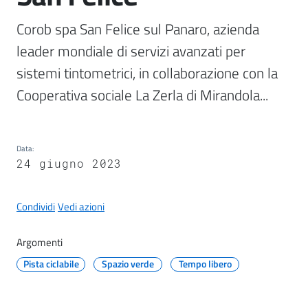
il
Corob spa San Felice sul Panaro, azienda 
Comune
leader mondiale di servizi avanzati per 
sistemi tintometrici, in collaborazione con la 
Cooperativa sociale La Zerla di Mirandola...
A
p
p
Data
:
u
24 giugno 2023
n
t
Condividi
Vedi azioni
i
S
Argomenti
a
n
Pista ciclabile
Spazio verde
Tempo libero
f
e