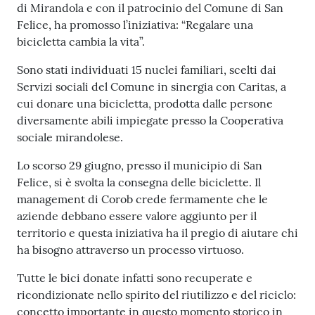
n
di Mirandola e con il patrocinio del Comune di San
l
Felice, ha promosso l’iniziativa: “Regalare una
i
bicicletta cambia la vita”.
n
e
Sono stati individuati 15 nuclei familiari, scelti dai
Servizi sociali del Comune in sinergia con Caritas, a
cui donare una bicicletta, prodotta dalle persone
Sportello
diversamente abili impiegate presso la Cooperativa
telematico
sociale mirandolese.
SUE
Lo scorso 29 giugno, presso il municipio di San
Tutti
Felice, si è svolta la consegna delle biciclette. Il
gli
management di Corob crede fermamente che le
argomenti...
aziende debbano essere valore aggiunto per il
territorio e questa iniziativa ha il pregio di aiutare chi
ha bisogno attraverso un processo virtuoso.
Seguici
Tutte le bici donate infatti sono recuperate e
su
ricondizionate nello spirito del riutilizzo e del riciclo:
concetto importante in questo momento storico in