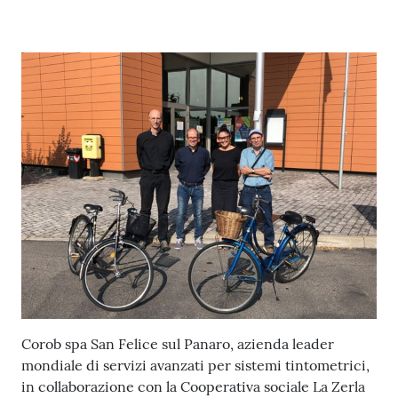
l
i
c
Contenuto
i
a
n
i
C
o
n
s
i
g
l
i
Corob spa San Felice sul Panaro, azienda leader
o
mondiale di servizi avanzati per sistemi tintometrici,
o
in collaborazione con la Cooperativa sociale La Zerla