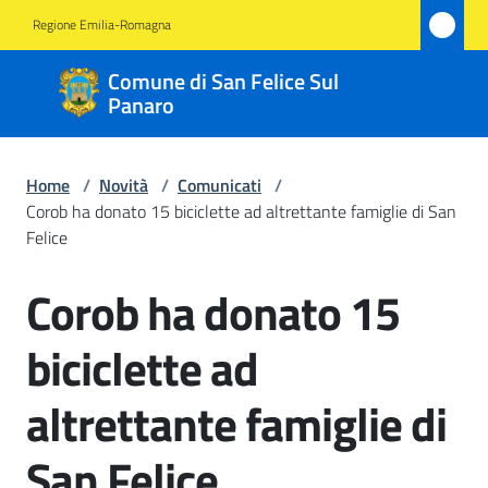
Vai al contenuto
Vai alla navigazione
Vai al footer
Regione Emilia-Romagna
Comune
Comune di San Felice Sul
di San
Panaro
Felice
Sul
Home
/
Novità
/
Comunicati
/
Panaro
Corob ha donato 15 biciclette ad altrettante famiglie di San
Felice
Corob ha donato 15
Salta al contenuto
Amministrazione
biciclette ad
Novità
Menu selezionato
altrettante famiglie di
Servizi
San Felice
Vivere