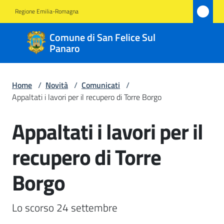
Vai al contenuto
Vai alla navigazione
Vai al footer
Regione Emilia-Romagna
Comune
Comune di San Felice Sul
di San
Panaro
Felice
Sul
Home
/
Novità
/
Comunicati
/
Panaro
Appaltati i lavori per il recupero di Torre Borgo
Appaltati i lavori per il
Salta al contenuto
Amministrazione
recupero di Torre
Novità
Borgo
Menu selezionato
Servizi
Lo scorso 24 settembre 
Vivere