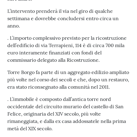
l
i
L’intervento prenderà il via nel giro di qualche
c
settimana e dovrebbe concludersi entro circa un
i
anno.
a
. L’importo complessivo previsto per la ricostruzione
n
dell’edificio di via Terrapieni, 114 è di circa 700 mila
i
euro interamente finanziati con fondi del
commissario delegato alla Ricostruzione.
C
o
Torre Borgo fa parte di un aggregato edilizio ampliato
n
più volte nel corso dei secoli e che, dopo un restauro,
s
era stato riconsegnato alla comunità nel 2011.
i
. L’immobile è composto dall’antica torre nord
g
occidentale del circuito murario del castello di San
l
Felice, originaria del XIV secolo, più volte
i
rimaneggiata, e dalla ex casa addossatele nella prima
o
metà del XIX secolo.
o