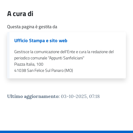
n
l
A cura di
i
n
Questa pagina è gestita da
e
Ufficio Stampa e sito web
Sportello
Gestisce la comunicazione dell'Ente e cura la redazione del
telematico
periodico comunale "Appunti Sanfeliciani"
SUE
Piazza Italia, 100
41038
San Felice Sul Panaro (MO)
Tutti
gli
argomenti...
Ultimo aggiornamento
:
03-10-2025, 07:18
Seguici
su