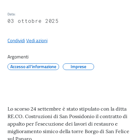
il
Comune
Data
:
03 ottobre 2025
Condividi
Vedi azioni
A
Argomenti
p
Accesso all'informazione
Imprese
p
u
n
t
i
S
Contenuto
Lo scorso 24 settembre è stato stipulato con la ditta
a
RE.CO. Costruzioni di San Possidonio il contratto di
n
appalto per l’esecuzione dei lavori di restauro e
f
miglioramento simico della torre Borgo di San Felice
e
sul Panaro.