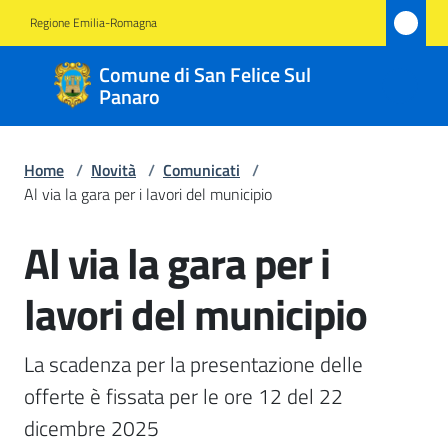
Vai al contenuto
Vai alla navigazione
Vai al footer
Regione Emilia-Romagna
Comune
Comune di San Felice Sul
di San
Panaro
Felice
Sul
Home
/
Novità
/
Comunicati
/
Panaro
Al via la gara per i lavori del municipio
Al via la gara per i
Salta al contenuto
Amministrazione
lavori del municipio
Novità
Menu selezionato
La scadenza per la presentazione delle 
Servizi
offerte è fissata per le ore 12 del 22 
dicembre 2025
Vivere