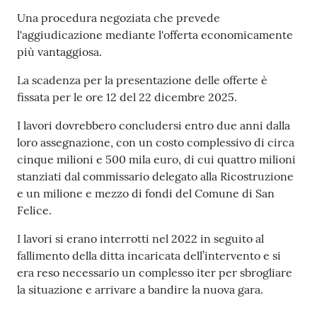
l
Una procedura negoziata che prevede
i
l'aggiudicazione mediante l'offerta economicamente
c
più vantaggiosa.
i
a
La scadenza per la presentazione delle offerte è
n
fissata per le ore 12 del 22 dicembre 2025.
i
I lavori dovrebbero concludersi entro due anni dalla
loro assegnazione, con un costo complessivo di circa
C
cinque milioni e 500 mila euro, di cui quattro milioni
o
stanziati dal commissario delegato alla Ricostruzione
n
e un milione e mezzo di fondi del Comune di San
s
Felice.
i
g
I lavori si erano interrotti nel 2022 in seguito al
l
fallimento della ditta incaricata dell’intervento e si
i
era reso necessario un complesso iter per sbrogliare
o
la situazione e arrivare a bandire la nuova gara.
o