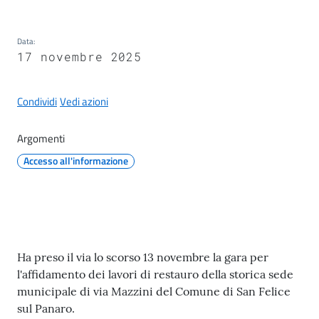
il
Comune
Data
:
17 novembre 2025
Condividi
Vedi azioni
A
p
Argomenti
p
Accesso all'informazione
u
n
t
i
S
Contenuto
a
Ha preso il via lo scorso 13 novembre la gara per
n
l'affidamento dei lavori di restauro della storica sede
f
municipale di via Mazzini del Comune di San Felice
e
sul Panaro.