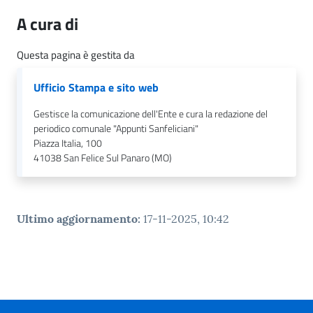
n
l
A cura di
i
n
Questa pagina è gestita da
e
Ufficio Stampa e sito web
Sportello
Gestisce la comunicazione dell'Ente e cura la redazione del
telematico
periodico comunale "Appunti Sanfeliciani"
SUE
Piazza Italia, 100
41038
San Felice Sul Panaro (MO)
Tutti
gli
argomenti...
Ultimo aggiornamento
:
17-11-2025, 10:42
Seguici
su