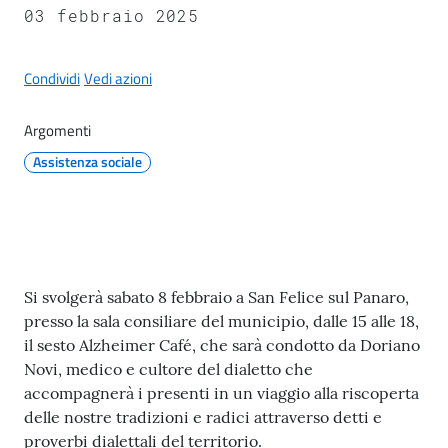
il
03 febbraio 2025
Comune
Condividi
Vedi azioni
Argomenti
Assistenza sociale
A
p
p
u
n
t
Contenuto
Si svolgerà sabato 8 febbraio a San Felice sul Panaro,
i
presso la sala consiliare del municipio, dalle 15 alle 18,
S
il sesto Alzheimer Café, che sarà condotto da Doriano
a
Novi, medico e cultore del dialetto che
n
accompagnerà i presenti in un viaggio alla riscoperta
f
delle nostre tradizioni e radici attraverso detti e
e
proverbi dialettali del territorio.