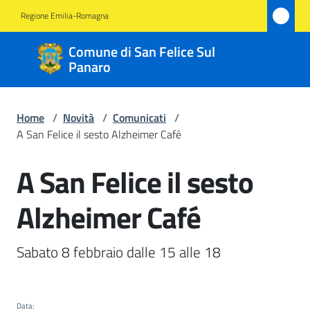
Vai al contenuto
Vai alla navigazione
Vai al footer
Regione Emilia-Romagna
Comune
Comune di San Felice Sul
di San
Panaro
Felice
Sul
Home
/
Novità
/
Comunicati
/
Panaro
A San Felice il sesto Alzheimer Café
A San Felice il sesto
Salta al contenuto
Amministrazione
Alzheimer Café
Novità
Menu selezionato
Sabato 8 febbraio dalle 15 alle 18 
Servizi
Vivere
Data
: