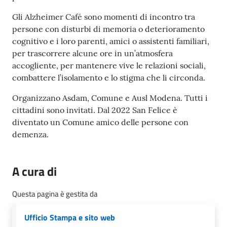
l
i
Gli Alzheimer Café sono momenti di incontro tra
c
persone con disturbi di memoria o deterioramento
i
cognitivo e i loro parenti, amici o assistenti familiari,
a
per trascorrere alcune ore in un’atmosfera
n
accogliente, per mantenere vive le relazioni sociali,
i
combattere l’isolamento e lo stigma che li circonda.
Organizzano Asdam, Comune e Ausl Modena. Tutti i
C
cittadini sono invitati. Dal 2022 San Felice è
o
diventato un Comune amico delle persone con
n
demenza.
s
i
g
A cura di
l
i
Questa pagina è gestita da
o
o
Ufficio Stampa e sito web