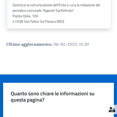
n
Gestisce la comunicazione dell'Ente e cura la redazione del
l
periodico comunale "Appunti Sanfeliciani"
i
Piazza Italia, 100
n
41038
San Felice Sul Panaro (MO)
e
Sportello
Ultimo aggiornamento
:
06-02-2025, 15:30
telematico
SUE
Tutti
gli
argomenti...
Quanto sono chiare le informazioni su
questa pagina?
Seguici
su
Valuta da 1 a 5 stelle