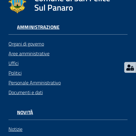
l
Sul Panaro
i
c
i
AMMINISTRAZIONE
a
n
Organi di governo
i
Aree amministrative
Uffici
C
o
Politici
n
Personale Amministrativo
s
Documenti e dati
i
g
l
NOVITÀ
i
o
o
Notizie