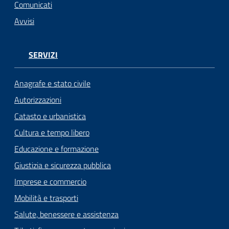
n
Comunicati
l
Avvisi
i
n
e
SERVIZI
Sportello
Anagrafe e stato civile
telematico
Autorizzazioni
SUE
Catasto e urbanistica
Tutti
Cultura e tempo libero
gli
Educazione e formazione
argomenti...
Giustizia e sicurezza pubblica
Imprese e commercio
Mobilità e trasporti
Seguici
su
Salute, benessere e assistenza